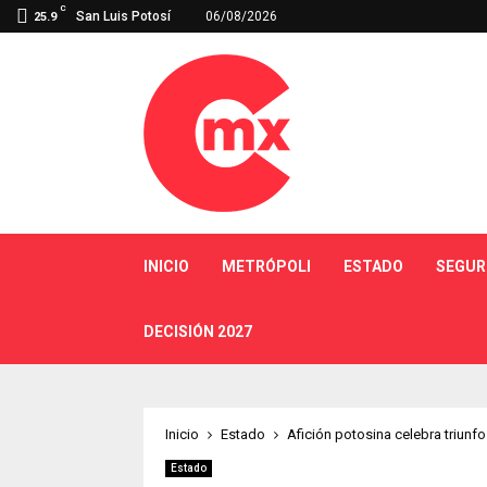
C
San Luis Potosí
06/08/2026
25.9
INICIO
METRÓPOLI
ESTADO
SEGUR
DECISIÓN 2027
Inicio
Estado
Afición potosina celebra triunfo
Estado